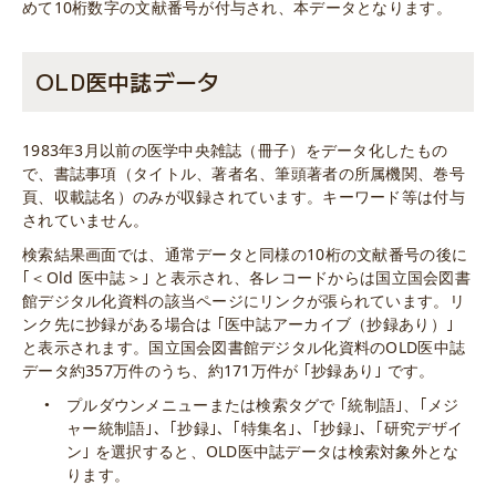
めて10桁数字の文献番号が付与され、本データとなります。
OLD医中誌データ
1983年3月以前の医学中央雑誌（冊子）をデータ化したもの
で、書誌事項（タイトル、著者名、筆頭著者の所属機関、巻号
頁、収載誌名）のみが収録されています。キーワード等は付与
されていません。
検索結果画面では、通常データと同様の10桁の文献番号の後に
｢＜Old 医中誌＞｣ と表示され、各レコードからは国立国会図書
館デジタル化資料の該当ページにリンクが張られています。リ
ンク先に抄録がある場合は ｢医中誌アーカイブ（抄録あり）｣
と表示されます。国立国会図書館デジタル化資料のOLD医中誌
データ約357万件のうち、約171万件が ｢抄録あり｣ です。
プルダウンメニューまたは検索タグで ｢統制語｣、｢メジ
ャー統制語｣、｢抄録｣、｢特集名｣、｢抄録｣、｢研究デザイ
ン｣ を選択すると、OLD医中誌データは検索対象外とな
ります。