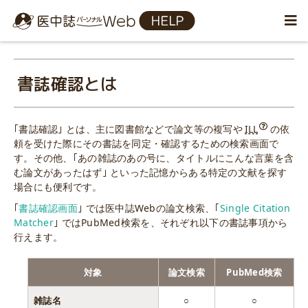
書誌確認とは
｢書誌確認｣ とは、主に図書館などで論文等の複写や
ILL
の依
頼を受けた際にその書誌を同定・確認するための検索画面で
す。その他、｢あの雑誌のあの号に、タイトルにこんな言葉を含
む論文があったはず｣ といった記憶からある特定の文献を探す
場合にも便利です。
｢
書誌確認画面
｣ では医中誌Webの論文検索、｢
Single Citation
Matcher
｣ ではPubMed検索を、それぞれ以下の書誌事項から
行えます。
対象
論文検索
PubMed検索
雑誌名
○
○