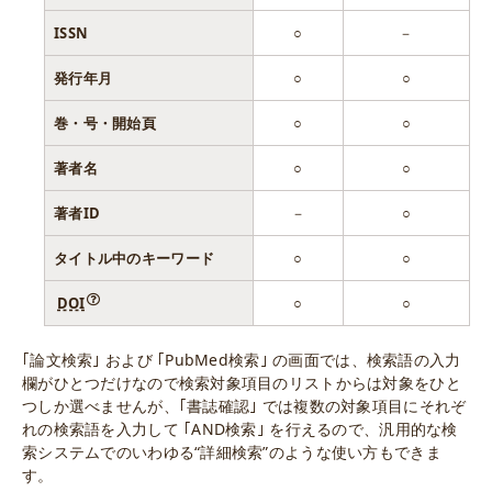
ISSN
○
－
発行年月
○
○
巻・号・開始頁
○
○
著者名
○
○
著者ID
－
○
タイトル中のキーワード
○
○
DOI
○
○
｢論文検索｣ および ｢PubMed検索｣ の画面では、検索語の入力
欄がひとつだけなので検索対象項目のリストからは対象をひと
つしか選べませんが、｢書誌確認｣ では複数の対象項目にそれぞ
れの検索語を入力して ｢AND検索｣ を行えるので、汎用的な検
索システムでのいわゆる“詳細検索”のような使い方もできま
す。