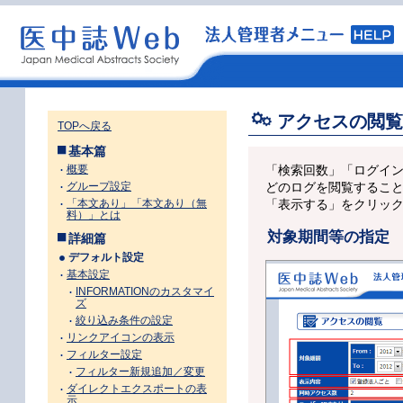
アクセスの閲覧
TOPへ戻る
基本篇
概要
「検索回数」「ログイ
グループ設定
どのログを閲覧するこ
「本文あり」「本文あり（無
「表示する」をクリッ
料）」とは
対象期間等の指定
詳細篇
デフォルト設定
基本設定
INFORMATIONのカスタマイ
ズ
絞り込み条件の設定
リンクアイコンの表示
フィルター設定
フィルター新規追加／変更
ダイレクトエクスポートの表
示