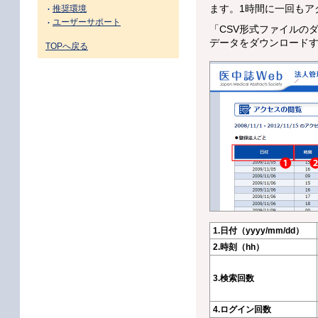
ます。1時間に一回もア
推奨環境
ユーザーサポート
「CSV形式ファイルの
データをダウンロード
TOPへ戻る
1.日付（yyyy/mm/dd）
2.時刻（hh）
3.検索回数
4.ログイン回数