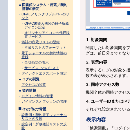
図書館システム・所蔵／契約
情報の設定
OPAC／リンクリゾルバへのリ
ンク
OPAC未導入機関の冊子所蔵
アイコン設定
オリジナルアイコンの代行設
置サービス
1. 対象期間
雑誌の所蔵リストの登録
閲覧したい対象期間を
所蔵リストのフォーマット
グは、前日分までとな
電子ジャーナルの契約情報の
登録
2. 表示内容
全収録誌の表示
サービスごとのリスト
表示するログの対象を指
ダイレクトエクスポート設定
数の表が表示されます
ログの閲覧
3. 同時アクセス数
アクセスの閲覧
契約情報
機関全体の同時アクセ
ログイン情報の管理
4. ユーザーIDまたは
ガイダンスオプションの管理
その他の情報
それぞれ設定されてい
設定例：契約電子ジャーナル
リストの反映
表示内容
設定例：所蔵雑誌リストの反
「検索回数」「ログイン
映