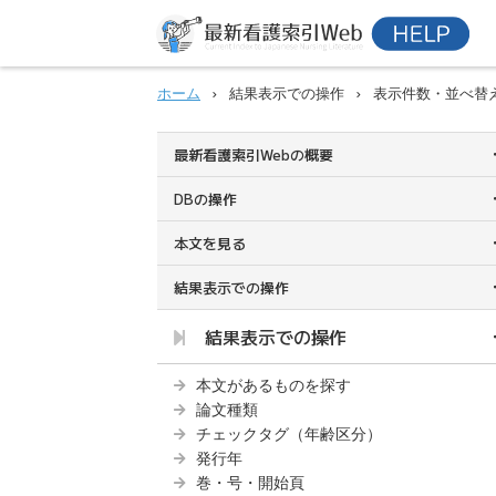
ホーム
結果表示での操作
表示件数・並べ替
最新看護索引Webの概要
DBの操作
本文を見る
結果表示での操作
結果表示での操作
本文があるものを探す
論文種類
チェックタグ（年齢区分）
発行年
巻・号・開始頁