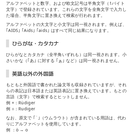
アルファベットと数字、および欧文記号は半角文字（1バイト
文字）で登録されています。これらの文字を全角文字で入力し
た場合、半角文字に置き換えて検索が行われます。
アルファベットの大文字と小文字は同一視されます。例えば、
｢AIDS｣ ｢Aids｣ ｢aids｣ はすべて同じ結果になります。
ひらがな・カタカナ
ひらがなとカタカナ（全半角いずれも）は同一視されます。小
さいかな（｢あ｣ に対する ｢ぁ｣ など）は同一視されません。
英語以外の外国語
もともと外国語で書かれた論文等も収録されていますが、それ
らの表記は日本語または英語表記に置き換えています。もとの
言語（文字）で検索するとヒットしません。
例 ×：Rüdiger
例 ○：Rudiger
なお、原文で ｢¨｣（ウムラウト）が含まれている用語は、代わ
りにアルファベットを使用しています。
例 ：ö → o