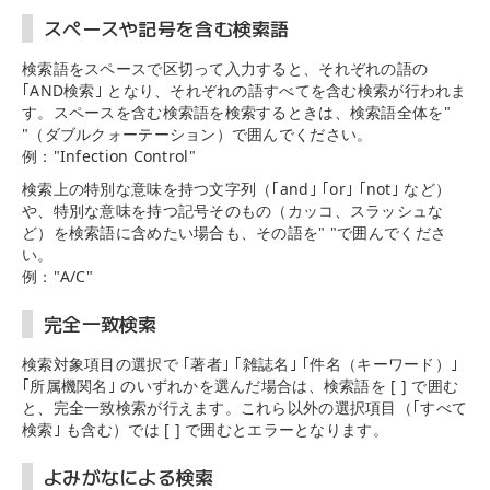
スペースや記号を含む検索語
検索語をスペースで区切って入力すると、それぞれの語の
｢AND検索｣ となり、それぞれの語すべてを含む検索が行われま
す。スペースを含む検索語を検索するときは、検索語全体を"
"（ダブルクォーテーション）で囲んでください。
例："Infection Control"
検索上の特別な意味を持つ文字列（｢and｣ ｢or｣ ｢not｣ など）
や、特別な意味を持つ記号そのもの（カッコ、スラッシュな
ど）を検索語に含めたい場合も、その語を" "で囲んでくださ
い。
例："A/C"
完全一致検索
検索対象項目の選択で ｢著者｣ ｢雑誌名｣ ｢件名（キーワード）｣
｢所属機関名｣ のいずれかを選んだ場合は、検索語を [ ] で囲む
と、完全一致検索が行えます。これら以外の選択項目（｢すべて
検索｣ も含む）では [ ] で囲むとエラーとなります。
よみがなによる検索